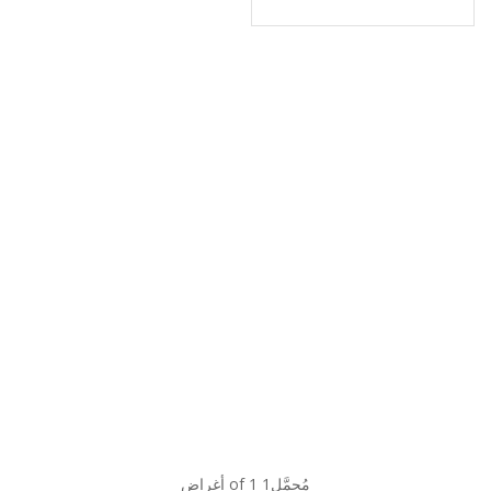
مُحمَّل1 of 1 أغراض