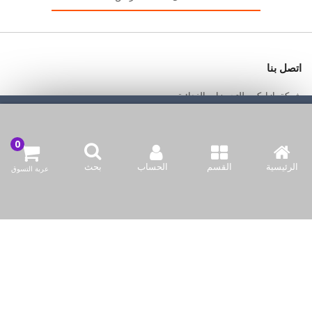
اتصل بنا
شركة بازاركوم للتجهيزات الغدائية
نحن نستخدم ملفات تعريف الارتباط لجعل تجربتك أفضل.
اقرأ أكثر
الكويت / الفروانية المحافظة / صناعة العارضية قطعة 2 / مبنى 93
السماح للكوكيز
info@bazaar.com.kw
الرئيسية
القسم
الحساب
بحث
عربة التسوق
96594124128+
سياسة المتجر
أعلى الفئات
نحن نتواصل
وسائل الإعلام الاجتماعية لدينا