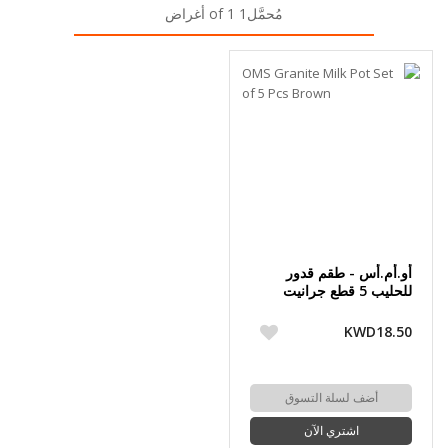
مُحمَّل1 of 1 أغراض
أو.أم.أس - طقم قدور
للحليب 5 قطع جرانيت
KWD18.50
أضف لسلة التسوق
اشتري الآن