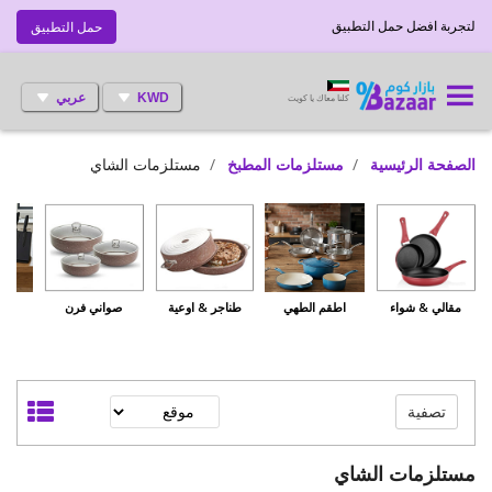
لتجربة افضل حمل التطبيق
حمل التطبيق
KWD
عربي
كلنا معاك يا كويت
الصفحة الرئيسية
مستلزمات المطبخ
مستلزمات الشاي
مقالي & شواء
اطقم الطهي
طناجر & اوعية
صواني فرن
س
تصفية
مستلزمات الشاي