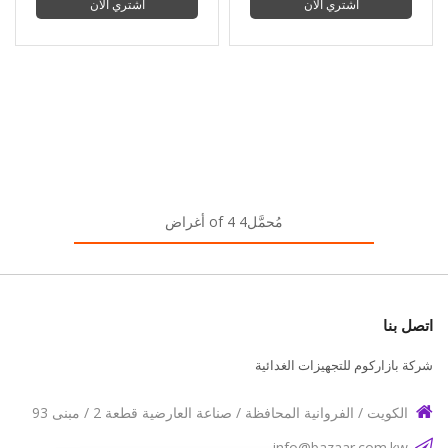
اشتري الآن
اشتري الآن
مُحمَّل4 of 4 أغراض
اتصل بنا
شركة بازاركوم للتجهيزات الغدائية
الكويت / الفروانية المحافظة / صناعة العارضية قطعة 2 / مبنى 93
info@bazaar.com.kw