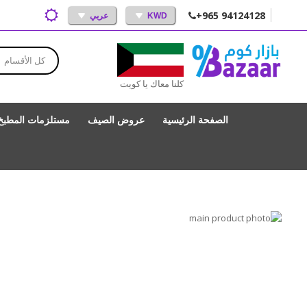
+965 94124128
KWD
عربي
كل الأقسام
كلنا معاك يا كويت
الصفحة الرئيسية
عروض الصيف
مستلزمات المطبخ
انتقل
إلى
تخطي
إلى
النهاية
بداية
معرض
الصور
معرض
الصور