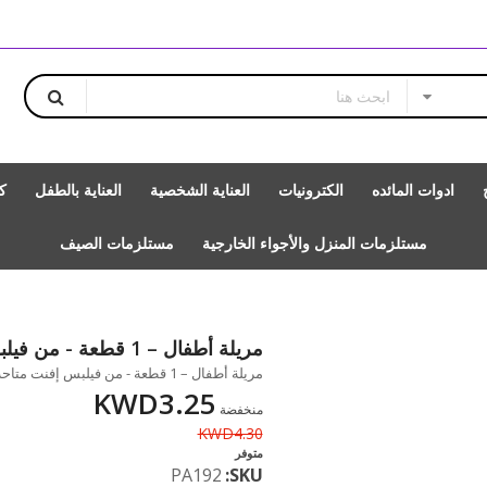
ادوات المائده
الكترونيات
العناية الشخصية
العناية بالطفل
ك
مستلزمات المنزل والأجواء الخارجية
مستلزمات الصيف
مريلة أطفال – 1 قطعة - من فيلبس إفنت
مريلة أطفال – 1 قطعة - من فيلبس إفنت متاحة للشراء بزيادة بالمقدار 1
KWD3.25
منخفضة
KWD4.30
متوفر
PA192
SKU