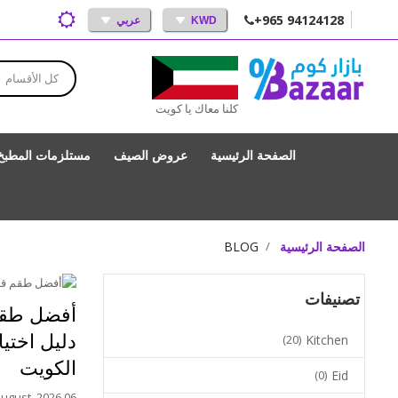
+965 94124128
KWD
عربي
كل الأقسام
كلنا معاك يا كويت
الصفحة الرئيسية
عروض الصيف
مستلزمات المطبخ
الصفحة الرئيسية
BLOG
تصنيفات
أفضل طقم 
دليل اختي
(20)
Kitchen
الكويت
(0)
Eid
06 August, 2026