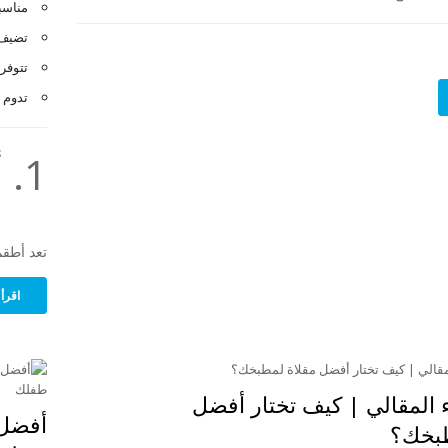
مناسب
تضيف 
تتوفر 
تدوم ل
1. أطقم أواني الطبخ
تعد أطقم
اقرأ 
 المقالي | كيف تختار أفضل
أفضل 
طبخك؟