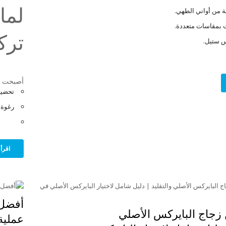
لما
 من أواني الطهي.
 بمقاسات متعددة.
ترك
 ستيل.
أصبحت ماك
تحضير
رغوة غ
اقرأ 
أفضل 
 زجاج البايركس الأصلي
عملية