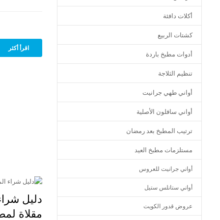
أكلات دافئة
كشتات الربيع
اقرأ أكثر
أدوات مطبخ باردة
تنظيم الثلاجة
أواني طهي جرانيت
أواني سافلون الأصلية
ترتيب المطبخ بعد رمضان
مستلزمات مطبخ العيد
أواني جرانيت للعروس
أواني ستانلس ستيل
دليل شراء
عروض قدور الكويت
مقلاة لم