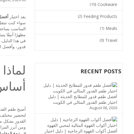
(10)
Cookware
(2)
Feeding Products
يعد اختيار
أفضل 
سواء كنت تنتقل
(1)
Meals
المناسب يساعد 
مظهرًا أنيقًا ي
(0)
Travel
في هذا الدليل،
قدور، وأفضل الخ
لماذا 
RECENT POSTS
أساس
أفضل طقم قدور للمطابخ الحديثة | دليل
اختيار طقم القدور المثالي في الكويت
August 06, 2026
أصبح طقم القدور
لتحضير مختلف أ
القدور بشكل م
ومن أبرز المزايا
أفضل أكواب القهوة الزجاجية | دليل اختيار
تنوع المقاسا