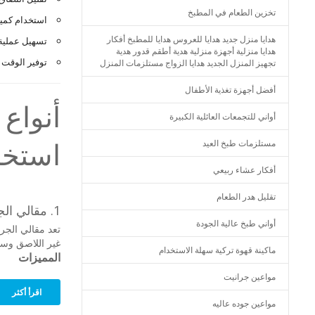
تخزين الطعام في المطبخ
استخدام كمية
هدايا منزل جديد هدايا للعروس هدايا للمطبخ أفكار
تسهيل عملية 
هدايا منزلية أجهزة منزلية هدية أطقم قدور هدية
توفير الوقت و
تجهيز المنزل الجديد هدايا الزواج مستلزمات المنزل
أفضل أجهزة تغذية الأطفال
أنواع
أواني للتجمعات العائلية الكبيرة
استخدا
مستلزمات طبخ العيد
أفكار عشاء ربيعي
تقليل هدر الطعام
1. مقالي الجرانيت
أواني طبخ عالية الجودة
تعد مقالي الجرا
غير اللاصق وسهو
ماكينة قهوة تركية سهلة الاستخدام
المميزات
مواعين جرانيت
اقرأ أكثر
مواعين جوده عاليه