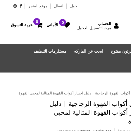
حول
اتصال
موقع المتجر
الحساب
عربة التسوق
الأماني
مرحبا! تسجيل الدخول
رتون مفتوح
ابحث عن الماركه
مستلزمات التنظيف
أكواب القهوة الزجاجية | دليل
 أكواب القهوة المثالية لمحبي
ة
Categories:
Kitchen
,
Cookware