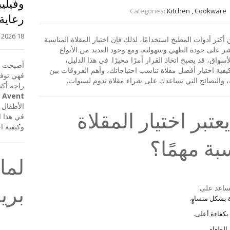
وفيلي
Categories:
Kitchen
,
Cookware
رعاية
18 July, 2026
ن أكثر أدوات المطبخ استخدامًا، لذلك فإن اختيار المقلاة المناسبة
ر على جودة الطهي وسهولته. ومع وجود العديد من الأنواع
سواق، قد يصبح اتخاذ القرار أمرًا محيرًا. في هذا الدليل،
أصبحت أج
ية اختيار أفضل مقلاة تناسب احتياجاتك، وأهم الفروقات بين
فهي توفر
ة، والنصائح التي تساعدك على شراء مقلاة تدوم لسنوات.
راحة أكب
Avent
م
الأطفال و
يعتبر اختيار المقلاة
في هذا ا
وكيفية ا
بة مهمًا؟
لما
بري
تساعد على:
ة بشكل متساوٍ.
كفاءة أعلى.
 الطعام.