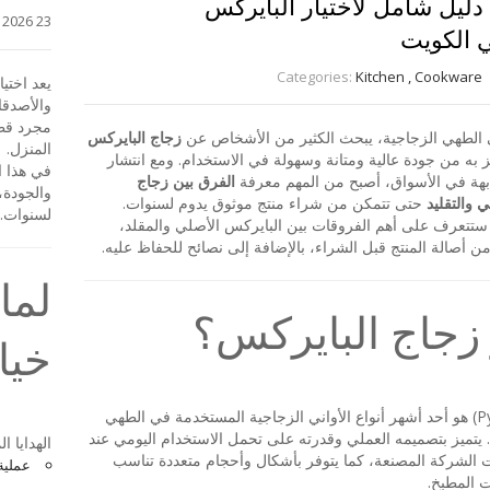
 دليل شامل لاختيار البايركس
23 July, 2026
 الكويت
Categories:
Kitchen
,
Cookware
يعد اختيا
والأصدقاء
مجرد قطع
 الطهي الزجاجية، يبحث الكثير من الأشخاص عن
زجاج البايركس
المنزل.
ز به من جودة عالية ومتانة وسهولة في الاستخدام. ومع انتشار
في هذا ا
بهة في الأسواق، أصبح من المهم معرفة
الفرق بين زجاج
والجودة،
 والتقليد
حتى تتمكن من شراء منتج موثوق يدوم لسنوات.
لسنوات.
 ستتعرف على أهم الفروقات بين البايركس الأصلي والمقلد،
ن أصالة المنتج قبل الشراء، بالإضافة إلى نصائح للحفاظ عليه.
لماذ
 زجاج البايركس؟
خيار
البايركس (Pyrex) هو أحد أشهر أنواع الأواني الزجاجية المستخدمة في الطهي
. يتميز بتصميمه العملي وقدرته على تحمل الاستخدام اليومي عند
الهدايا ال
مات الشركة المصنعة، كما يتوفر بأشكال وأحجام متعددة تناسب
عملية 
 المطبخ.