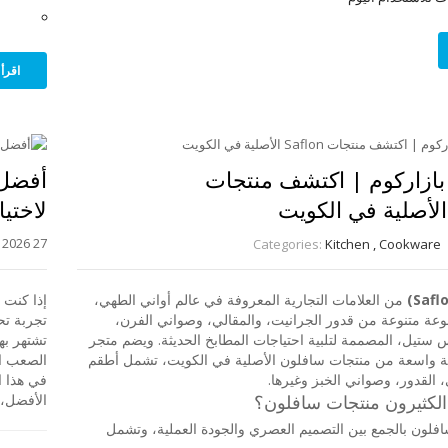
اقرأ 
بازاركوم | اكتشف منتجات
أفضل 
لاختيا
27 July, 2026
Categories:
Kitchen
,
Cookware
من العلامات التجارية المعروفة في عالم أواني الطهي،
إذا كنت 
ة متنوعة من قدور الجرانيت، والمقالي، وصواني الفرن،
تجربة تح
 ستيل، المصممة لتلبية احتياجات المطابخ الحديثة. ويضم متجر
تشتهر بها
 واسعة من منتجات سافلون الأصلية في الكويت، تشمل أطقم
الصعب اخ
 القدور، وصواني الخبز وغيرها.
في هذا ا
الكثيرون منتجات سافلون؟
الأفضل، 
افلون بالجمع بين التصميم العصري والجودة العملية، وتشمل