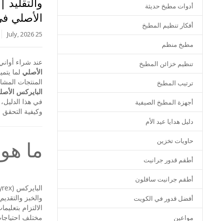
والتقليد |
أدوات مطبخ حديثة
الأصلي في
أفكار تنظيم المطبخ
25 July, 2026
مطبخ منظم
عند شراء أواني
تنظيم خزائن المطبخ
الأصلي
لما يتمي
المنتجات المشا
ترتيب المطبخ
البايركس الأصلي
في هذا الدليل،
أجهزة المطبخ الصيفية
وكيفية التحقق م
دليل هدايا عيد الأم
حاويات تخزين
ما هو
أطقم قدور جرانيت
أطقم جرانيت سافلون
والخبز والتقديم
أفضل قدور في الكويت
الالتزام بتعلي
مختلف احتياجات
مواعين