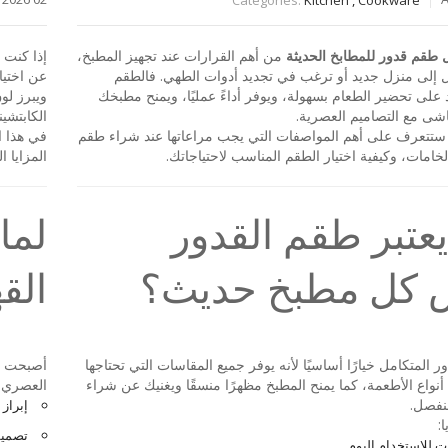
طقم قدور للمطابخ الحديثة
من أهم القرارات عند تجهيز المطبخ،
إذا كنت 
 إلى منزل جديد أو ترغب في تجديد أدوات الطهي. فالطقم
عن اختيا
على تحضير الطعام بسهولة، ويوفر أداءً عمليًا، ويمنح مطبخك
ويبرز لو
تماشى مع التصاميم العصرية.
الكابتشين
 ستتعرف على أهم المواصفات التي يجب مراعاتها عند شراء طقم
في هذا ا
امات، وكيفية اختيار الطقم المناسب لاحتياجاتك.
المزايا 
يعتبر طقم القدور
لما
 كل مطبخ حديث؟
الق
 المتكامل خيارًا أساسيًا لأنه يوفر جميع المقاسات التي تحتاجها
أصبحت أك
نواع الأطعمة، كما يمنح المطبخ مظهرًا منسقًا ويغنيك عن شراء
العصري و
نفصل.
إبراز
:
تصميم
ت للاستخدام اليوم