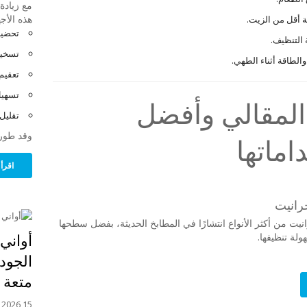
مع زيادة
هذه الأج
 أقل من الزيت.
تحضير
التنظيف.
تسخين
الطاقة أثناء الطهي.
تعقيم
تسهيل
 المقالي وأفضل
تقليل
وقد طور
ماتها
اقرأ 
نيت من أكثر الأنواع انتشارًا في المطابخ الحديثة، بفضل سطحها
أواني
لة تنظيفها.
الجودة
متعة
15 July, 2026