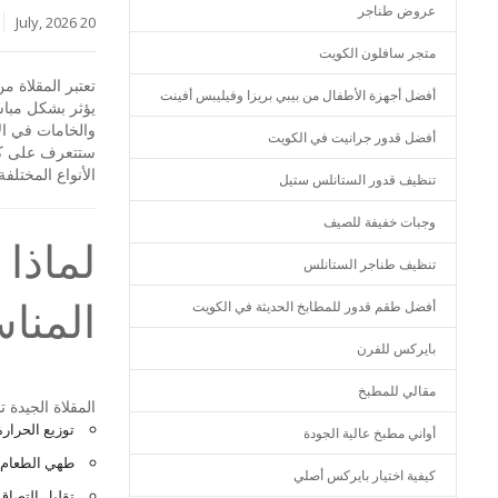
عروض طناجر
20 July, 2026
متجر سافلون الكويت
تعتبر المقلاة م
أفضل أجهزة الأطفال من بيبي بريزا وفيليبس أفينت
يؤثر بشكل مباش
والخامات في الأ
أفضل قدور جرانيت في الكويت
ستتعرف على كيف
الأنواع المختلف
تنظيف قدور الستانلس ستيل
وجبات خفيفة للصيف
لماذا 
تنظيف طناجر الستانلس
المناس
أفضل طقم قدور للمطابخ الحديثة في الكويت
بايركس للفرن
مقالي للمطبخ
المقلاة الجيدة 
توزيع الحرار
أواني مطبخ عالية الجودة
طهي الطعام ب
كيفية اختيار بايركس أصلي
تقليل التصاق