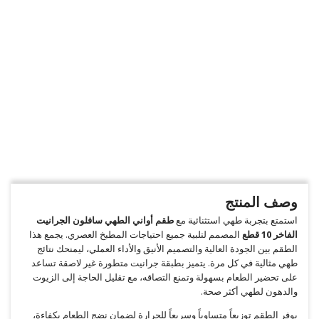
وصف المنتج
استمتع بتجربة طهي استثنائية مع
طقم أواني الطهي سافلون الجرانيت
الفاخر 10 قطع
المصمم لتلبية جميع احتياجات المطبخ العصري. يجمع هذا
الطقم بين الجودة العالية والتصميم الأنيق والأداء العملي، ليمنحك نتائج
طهي مثالية في كل مرة. يتميز بطبقة جرانيت متطورة غير لاصقة تساعد
على تحضير الطعام بسهولة وتمنع التصاقه، مع تقليل الحاجة إلى الزيوت
والدهون لطهي أكثر صحة.
يوفر الطقم توزيعاً متساوياً وسريعاً للحرارة لضمان نضج الطعام بكفاءة،