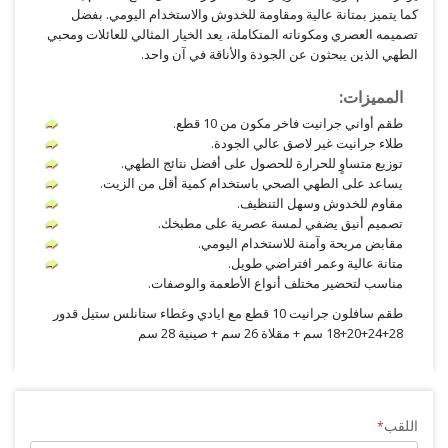
كما يتميز بمتانة عالية ومقاومة للخدوش والاستخدام اليومي. بفضل
تصميمه العصري ومكوناته المتكاملة، يعد الخيار المثالي للعائلات ومحبي
الطهي الذين يبحثون عن الجودة والأناقة في آن واحد.
المميزات:
طقم أواني جرانيت فاخر مكون من 10 قطع.
طلاء جرانيت غير لاصق عالي الجودة.
توزيع متساوٍ للحرارة للحصول على أفضل نتائج الطهي.
يساعد على الطهي الصحي باستخدام كمية أقل من الزيت.
مقاوم للخدوش وسهل التنظيف.
تصميم أنيق يضفي لمسة عصرية على مطبخك.
مقابض مريحة وآمنة للاستخدام اليومي.
متانة عالية وعمر افتراضي طويل.
مناسب لتحضير مختلف أنواع الأطعمة والوصفات.
طقم سافلون جرانيت 10 قطع مع ايادي وغطاء ستانلس ستيل قدور
28+24+20+18 سم + مقلاة 26 سم + صينية 28 سم
اللقب