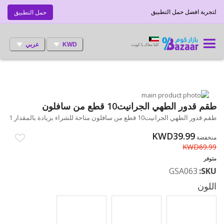
لتجربة افضل حمل التطبيق
حمل التطبيق
KWD
عربي
كلنا معاك يا كويت
انتقل
إلى
تخطي
طقم قدور الطهي الجرانيت10 قطع من سافلون
إلى
النهاية
طقم قدور الطهي الجرانيت10 قطع من سافلون متاحة للشراء بزيادة بالمقدار 1
بداية
معرض
الصور
معرض
KWD39.99
منخفضة
الصور
KWD69.99
متوفر
GSA063
SKU
اللون