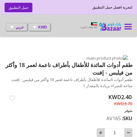
لتجربة افضل حمل التطبيق
حمل التطبيق
KWD
عربي
كلنا معاك يا كويت
انتقل
إلى
تخطي
طقم أدوات المائدة للأطفال بأطراف ناعمة لعمر 18 وأكثر
إلى
النهاية
من فيلبس - إفنت
بداية
معرض
طقم أدوات المائدة للأطفال بأطراف ناعمة لعمر 18 وأكثر من فيلبس - إفنت
الصور
معرض
متاحة للشراء بزيادة بالمقدار 1
الصور
KWD2.40
KWD3.70
متوفر
AV165
SKU