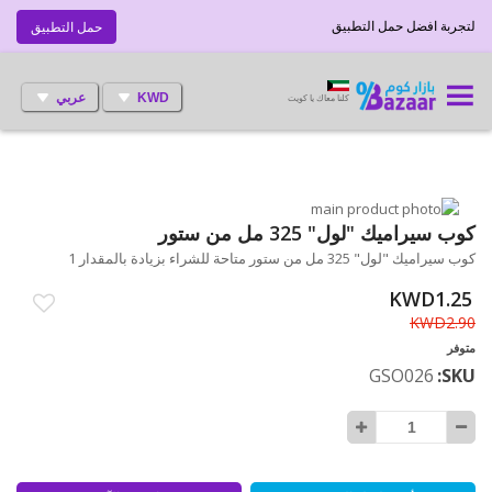
لتجربة افضل حمل التطبيق
حمل التطبيق
KWD
عربي
كلنا معاك يا كويت
انتقل
إلى
تخطي
كوب سيراميك "لول" 325 مل من ستور
إلى
النهاية
كوب سيراميك "لول" 325 مل من ستور متاحة للشراء بزيادة بالمقدار 1
بداية
معرض
الصور
معرض
KWD1.25
الصور
KWD2.90
متوفر
GSO026
SKU