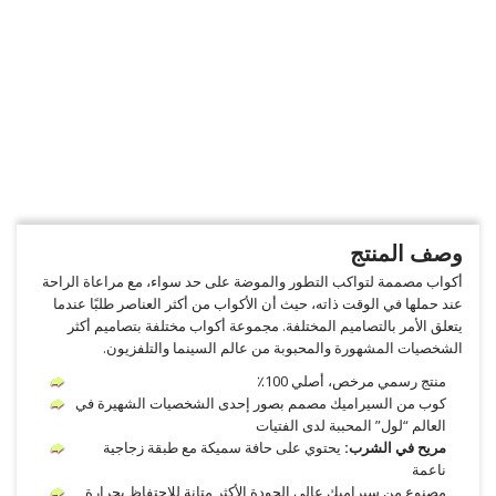
وصف المنتج
أكواب مصممة لتواكب التطور والموضة على حد سواء، مع مراعاة الراحة
عند حملها في الوقت ذاته، حيث أن الأكواب من أكثر العناصر طلبًا عندما
يتعلق الأمر بالتصاميم المختلفة. مجموعة أكواب مختلفة بتصاميم أكثر
الشخصيات المشهورة والمحبوبة من عالم السينما والتلفزيون.
منتج رسمي مرخص، أصلي 100٪
كوب من السيراميك مصمم بصور إحدى الشخصيات الشهيرة في
العالم “لول” المحببة لدى الفتيات
مريح في الشرب:
يحتوي على حافة سميكة مع طبقة زجاجية
ناعمة
مصنوع من سيراميك عالي الجودة الأكثر متانة للاحتفاظ بحرارة