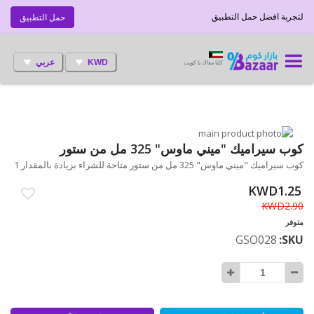
لتجربة افضل حمل التطبيق
حمل التطبيق
KWD
عربي
كلنا معاك يا كويت
انتقل
إلى
تخطي
كوب سيراميك "ميني ماوس" 325 مل من ستور
إلى
النهاية
كوب سيراميك "ميني ماوس" 325 مل من ستور متاحة للشراء بزيادة بالمقدار 1
بداية
معرض
الصور
معرض
KWD1.25
الصور
KWD2.90
متوفر
GSO028
SKU