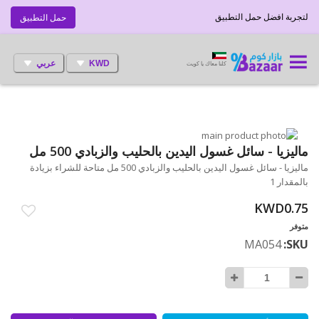
لتجربة افضل حمل التطبيق
حمل التطبيق
KWD
عربي
كلنا معاك يا كويت
انتقل
إلى
تخطي
ماليزيا - سائل غسول اليدين بالحليب والزبادي 500 مل
إلى
النهاية
ماليزيا - سائل غسول اليدين بالحليب والزبادي 500 مل متاحة للشراء بزيادة
بداية
معرض
بالمقدار 1
الصور
معرض
الصور
KWD0.75
متوفر
MA054
SKU