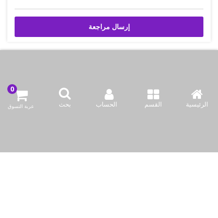
إرسال مراجعة
اتصل بنا
الرئيسية
القسم
الحساب
بحث
شركة بازاركوم للتجهيزات الغدائية
عربة التسوق
الكويت / الفروانية المحافظة / صناعة العارضية قطعة 2 / مبنى 93
info@bazaar.com.kw
96594124128+
سياسة المتجر
أعلى الفئات
نحن نتواصل