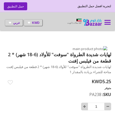
لتجربة افضل حمل التطبيق
حمل التطبيق
KWD
عربي
كلنا معاك يا كويت
انتقل
إلى
تخطي
لهايات شديدة الطرواة "سوفت" للأولاد (6-18 شهر) * 2
إلى
النهاية
قطعة من فيلبس إفنت
بداية
معرض
لهايات شديدة الطرواة "سوفت" للأولاد (6-18 شهر) * 2 قطعة من فيلبس إفنت
الصور
معرض
متاحة للشراء بزيادة بالمقدار 1
الصور
KWD5.25
متوفر
PA238
SKU