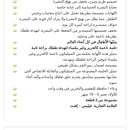
تصميم طري ومرن يخفف من تهيّج البشرة
تحتاج البشرة الحساسة إلى عناية خاصة
اللهايات مصممة بطريقة تعمل على اتباع منحنيات وجنتي
الطفل، مما يقلل من تهيج البشرة ولا يترك آثار قوية على البشرة
حواف مستديرة لراحة كبيرة كل يوم
يخفف تصميمها المستدير من الضغط على البشرة، لتهدئة طفلك
بطريقة ناعمة على وجنتَيه
يحبّها الأطفال في كل أنحاء العالم
حلمة ناعمة كالحرير وغير ملساء لتهدئة طفلك براحة تامة
تتميّز هذه اللّهاية بحلمة من السيليكون ناعمة كالحرير وغير
ملساء لتوفير الراحة لطفلك وتهدئته.
مصممة لضمان نمو الفم بشكل طبيعي
تتميّز الحلمة المصنوعة من السيليكون والقابلة للانقباض التي
نقدّمها بتصميم متناسق يحترم حلق طفلك وأسنانه ولثّته أثناء
نموه.
وعاء / حافظة للتعقيم والتخزين في وقت واحد
للأولاد بعمر 6 – 18 شهر
مجموعة من 2 قطعة
العلامة التجارية: فيلبس – إفنت