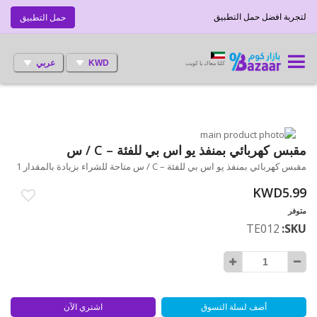
لتجربة افضل حمل التطبيق
حمل التطبيق
KWD
عربي
كلنا معاك يا كويت
انتقل
إلى
تخطي
مقبس كهربائي بمنفذ يو اس بي للفئة – C / س
إلى
النهاية
مقبس كهربائي بمنفذ يو اس بي للفئة – C / س متاحة للشراء بزيادة بالمقدار 1
بداية
معرض
الصور
معرض
KWD5.99
الصور
متوفر
TE012
SKU
أضف لسلة التسوق
اشتري الآن