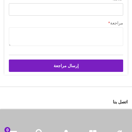
مراجعة
إرسال مراجعة
اتصل بنا
شركة بازاركوم للتجهيزات الغدائية
الكويت / الفروانية المحافظة / صناعة العارضية قطعة 2 / مبنى 93