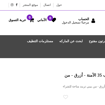
حول
اتصال
موقع المتجر
الحساب
عربة التسوق
الأماني
مرحبا! تسجيل الدخول
رتون مفتوح
ابحث عن الماركه
مستلزمات التنظيف
كرسي السيارة للرضع بتقنية سناب 35 الآمنة - أزرق - من
رضع بتقنية سناب 35 الآمنة - أزرق - من بيبي تريند متاحة للشراء