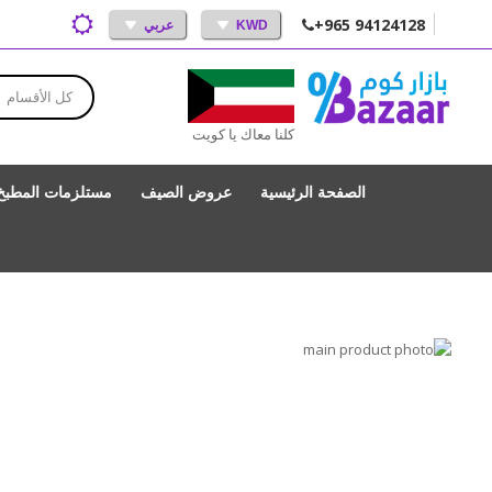
+965 94124128
KWD
عربي
كل الأقسام
كلنا معاك يا كويت
الصفحة الرئيسية
عروض الصيف
مستلزمات المطبخ
انتقل
إلى
تخطي
إلى
النهاية
بداية
معرض
الصور
معرض
الصور