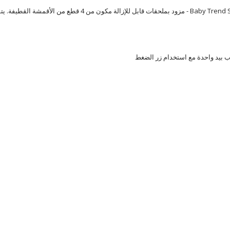
كرسي مصمم خصيصا للرضع، لضمان السلامة والآمان - ure Snap Fit 35