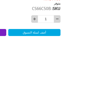
متوفر
CS66C50B
SKU
أضف لسلة التسوق