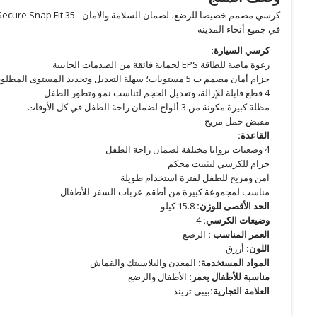
في جميع أنحاء المدينة
كرسي السيارة:
رغوة ماصة للطاقة EPS لحماية فائقة من الصدمات الجانبية
حزام أمان مصمم ب 5 مستويات؛ سهلة التعديل وتحديد المستوى المطلوب بيد واحدة مع استخدام زر الضغط
4 قطع قابلة للإزالة، وتعديل الحجم لتناسب نمو وتطور الطفل
مظلة كبيرة مكونة من 3 ألواح لضمان راحة الطفل في كل الأوقات
مقبض حمل مريح
القاعدة:
4 وضعيات بزوايا مختلفة لضمان راحة الطفل
حزام للكرسي لتثبيت محكم
آمن ومريح للطفل لفترة استخدام طويلة
مناسب لمجموعة كبيرة من أطقم عربات السفر للأطفال
الحد الأقصى للوزن:
15.8 كيلو
وضيعات الكرسي:
4
العمر المناسب :
الرضع
اللون:
أزرق
المواد المستخدمة:
المعدن والبلاسيتك والقماش
مناسبة للأطفال بعمر:
الأطفال والرضع
العلامة التجارية:
بيبي تريند