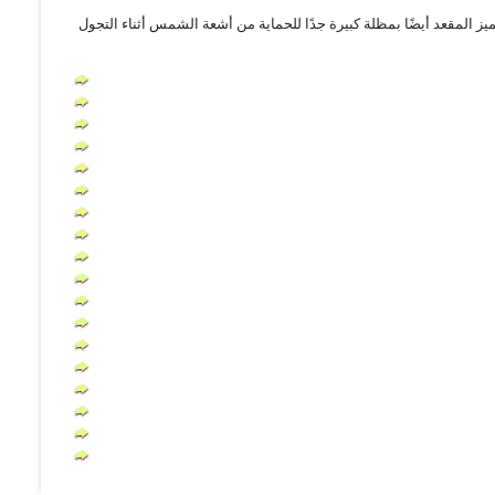
Baby Trend Sec - مزود بملحقات قابل للإزالة مكون من 4 قطع من الأقمشة القطيفة. يتميز المقعد أيضًا بمظلة كبيرة جدًا للحماية من أشعة الشمس أثناء التجول