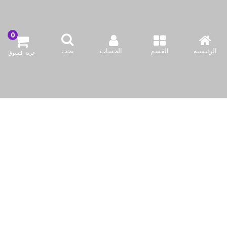
اتصل بنا
شركة بازاركوم للتجهيزات الغدائية
الكويت / الفروانية المحافظة / صناعة العارضية قطعة 2 / مبنى 93
الرئيسية
القسم
الحساب
بحث
عربة التسوق
info@bazaar.com.kw
96594124128+
سياسة المتجر
أعلى الفئات
نحن نتواصل
وسائل الإعلام الاجتماعية لدينا
حقوق النشر © 2019-حتى الآن Bazaar Kuwait, Inc. جميع الحقوق محفوظة.