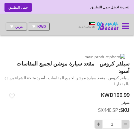
لتجربة افضل حمل التطبيق
حمل التطبيق
KWD
عربي
كلنا معاك يا كويت
انتقل
إلى
تخطي
سيلفر كروس - مقعد سيارة موشن لجميع المقاسات -
إلى
النهاية
أسود
بداية
معرض
سيلفر كروس - مقعد سيارة موشن لجميع المقاسات - أسود متاحة للشراء بزيادة
الصور
معرض
بالمقدار 1
الصور
KWD199.99
متوفر
SX440.SP
SKU