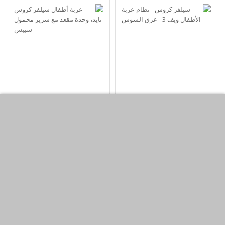
سيلفر كروس - نظام عربة
عربة أطفال سيلفر كروس
الأطفال ويف 3 - عرق
تايد، وحدة مقعد مع سرير
السوس
محمول - سبيس
KWD420.00
KWD499.00
أضف لسلة التسوق
أضف لسلة التسوق
اشتري الآن
اشتري الآن