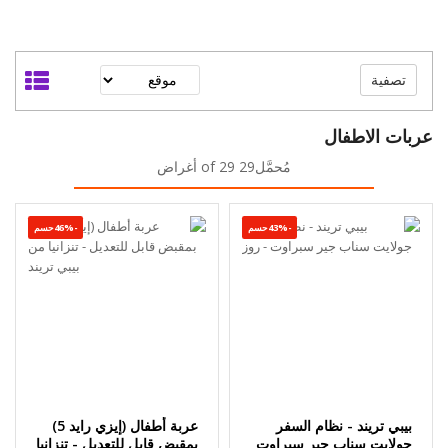
تصفية
عربات الاطفال
مُحمَّل29 of 29 أغراض
-43%حسم
-46%حسم
بيبي تريند - نظام السفر
عربة أطفال (إيزي رايد 5)
جولايت سناب جير سبراوت
بمقبض قابل للتعديل - تنزانيا