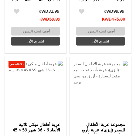
- روز
من بيبي تريند
KWD32.99
KWD99.99
KWD59.99
KWD175.00
أضف لسلة التسوق
أضف لسلة التسوق
اشتري الآن
اشتري الآن
-60%حسم
مجموعة عربة الأطفال
عربة أطفال ميكي ثلاثية
للسفر (إيزي)، عربة بأربع
الأبعاد 6 - 36 شهر 59 × 45
عجلات مع مقعد للسيارة -
× 95 سم