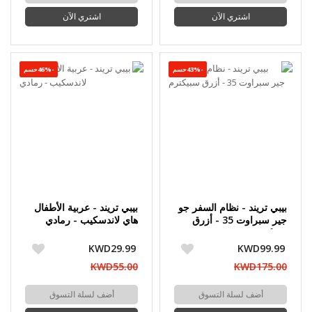
اشتري الآن
اشتري الآن
-43%حسم
-46%حسم
بيبي تريند - نظام السفر جو
بيبي تريند - عربية الأطفال
جير سبراوت 35 - أزرق
هاي لاندسكيب - رمادي
سبيكترم
KWD29.99
KWD99.99
KWD55.00
KWD175.00
أضف لسلة التسوق
أضف لسلة التسوق