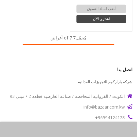
أضف لسلة التسوق
اشتري الآن
مُحمَّل7 of 7 أغراض
اتصل بنا
شركة بازاركوم للتجهيزات الغدائية
الكويت / الفروانية المحافظة / صناعة العارضية قطعة 2 / مبنى 93
info@bazaar.com.kw
96594124128+
سياسة المتجر