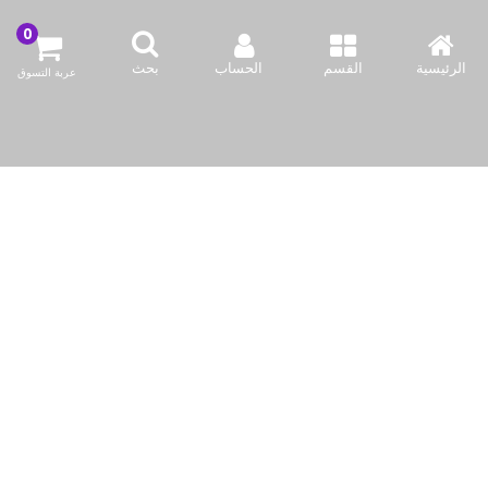
الكويت / الفروانية المحافظة / صناعة العارضية قطعة 2 / مبنى 93
الرئيسية
القسم
الحساب
بحث
عربة التسوق
info@bazaar.com.kw
96594124128+
سياسة المتجر
أعلى الفئات
نحن نتواصل
وسائل الإعلام الاجتماعية لدينا
حقوق النشر © 2019-حتى الآن Bazaar Kuwait, Inc. جميع الحقوق محفوظة.