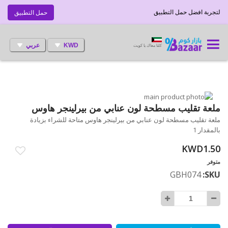
لتجربة افضل حمل التطبيق
حمل التطبيق
KWD
عربي
كلنا معاك يا كويت
انتقل
إلى
تخطي
ملعة تقليب مسطحة لون عنابي من بيرلينجر هاوس
إلى
النهاية
ملعة تقليب مسطحة لون عنابي من بيرلينجر هاوس متاحة للشراء بزيادة
بداية
معرض
بالمقدار 1
الصور
معرض
الصور
KWD1.50
متوفر
GBH074
SKU