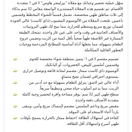
سهّل عملية تحضير وجباتك مع مقلاة "بيرلينجر هاوس" 3 في 1 متعددة
الأقسام. تم تقسيم هذه المقلاة المستديرة الواسعة مقاس 32 سم بذكاء
إلى ثلاث مناطق طهي متخصصة، تشمل قسماً للشواء المخطط وقسمين
ناعمين. صُنعت المقلاة من الألومنيوم المصبوب (داي كاست) عالي الجودة
لضمان توزيع سريع ومنتظم للحرارة، مما يتيح لك طهي البروتينات
والأصناف الجانبية في وقت واحد على عين غاز واحدة. تمنحك الطبقة
الممتازة غير اللاصقة طهياً صحياً بأقل كمية من الزيت وتضمن خروج
الطعام بسهولة، مما يجعلها أداة أساسية للمطابخ المزدحمة ووجبات
الفطور العائلية المتكاملة.
تصميم مقسم 3 في 1: يتميز بمنطقة شواء مخصصة للحوم
وقسمين أملسين للبيض، الخضروات، أو البانكيك.
ألومنيوم داي كاست ممتاز: مصمم لمتانة فائقة وتوصيل حراري
بمستوى احترافي لضمان نضج متساوٍ.
أداء عالي غير لاصق: ينزلق الطعام بسهولة مع حد أدنى من
الزيت، مما يدعم أسلوب حياة صحي وتنظيفاً سريعاً.
سطح طهي كبير 32 سم: يوفر مساحة وافرة لتحضير وجبة كاملة
متعددة الأصناف دفعة واحدة.
مقبض مريح وناعم الملمس: مصمم لإمساك مريح وآمن، ويبقى
بارداً أثناء الاستخدام على الموقد.
كفاءة في استهلاك الطاقة: احتفاظ ممتاز بالحرارة يسمح بأوقات
طهي أسرع واستهلاك أقل للطاقة.