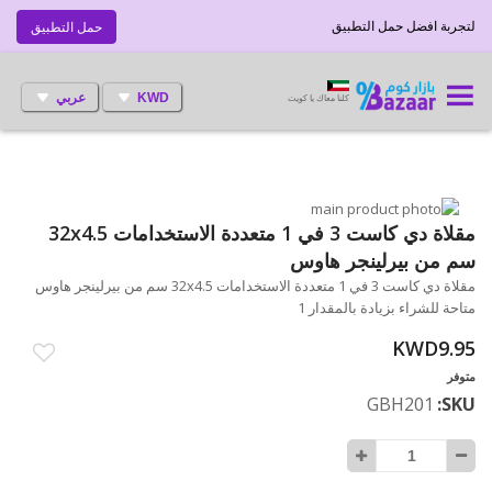
لتجربة افضل حمل التطبيق
حمل التطبيق
KWD
عربي
كلنا معاك يا كويت
انتقل
إلى
تخطي
مقلاة دي كاست 3 في 1 متعددة الاستخدامات 32x4.5
إلى
النهاية
سم من بيرلينجر هاوس
بداية
معرض
مقلاة دي كاست 3 في 1 متعددة الاستخدامات 32x4.5 سم من بيرلينجر هاوس
الصور
معرض
متاحة للشراء بزيادة بالمقدار 1
الصور
KWD9.95
متوفر
GBH201
SKU