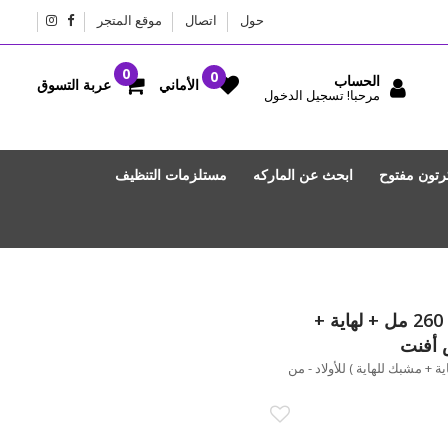
حول
اتصال
موقع المتجر
الحساب
عربة التسوق
الأماني
مرحبا! تسجيل الدخول
رتون مفتوح
ابحث عن الماركه
مستلزمات التنظيف
مجموعة الرضاعة طبيعية (رضٌاعة 260 مل + لهاية +
س أفنت
بيعية (رضٌاعة 260 مل + لهاية + مشبك للهاية ) للأولاد - من