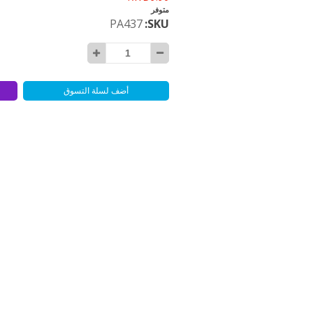
متوفر
PA437
SKU
أضف لسلة التسوق