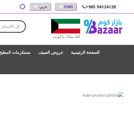
+965 94124128
KWD
عربي
كل الأقسام
كلنا معاك يا كويت
الصفحة الرئيسية
عروض الصيف
مستلزمات المطبخ
انتقل
إلى
تخطي
إلى
النهاية
بداية
معرض
الصور
معرض
الصور