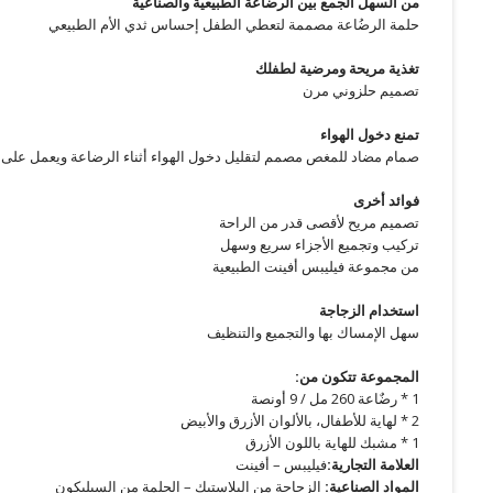
من السهل الجمع بين الرضاعة الطبيعية والصناعية
حلمة الرضُاعة مصممة لتعطي الطفل إحساس ثدي الأم الطبيعي
تغذية مريحة ومرضية لطفلك
تصميم حلزوني مرن
تمنع
دخول الهواء
صمام مضاد للمغص مصمم لتقليل دخول الهواء أثناء الرضاعة ويعمل على 
فوائد أخرى
تصميم مريح لأقصى قدر من الراحة
تركيب وتجميع الأجزاء سريع وسهل
من مجموعة فيليبس أفينت الطبيعية
استخدام الزجاجة
سهل الإمساك بها والتجميع والتنظيف
المجموعة تتكون من:
1 * رضٌاعة 260 مل / 9 أونصة
2 * لهاية للأطفال، بالألوان الأزرق والأبيض
1 * مشبك للهاية باللون الأزرق
العلامة التجارية:
فيليبس – أفينت
المواد الصناعية:
الزجاجة من البلاستيك – الحلمة من السيليكون