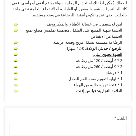
لطفلك. يُمكن لطفلك استخدام الزجاجة سواء بوضع أفقي أو رأسي، ففي
كلتا الحالتين لن يشعر بالمغص، أو الغازات، أو الارتجاع. الحلمة تبقى مليئة
بالحليب، حتى عندما تكون أفقية، للرضاعة في وضع مستقيم
آمن للاستعمال في غسالة الأطباق والميكروويف
الحلمة سهلة المضغ على الطفل، مصممة بملمس مضلع يمنع
الحلمة من الانقباض
الرضُاعة مصممة بشكل مريح وفتحة عريضة
للرضع / حديثي الولادة:
0-12 شهرًا
العبوة تحتوي على:
2 * 4 أونصة / 120 مل رضّاعة
2 * 9 أونصة / 260 مل رضّاعة
1 * فرشاة
1 * لهاية لتقويم صحة الفم للطفل
1 * فتحة تهوية خالية من الهواء
العلامة التجارية: فيلبس إفنت
اللقب