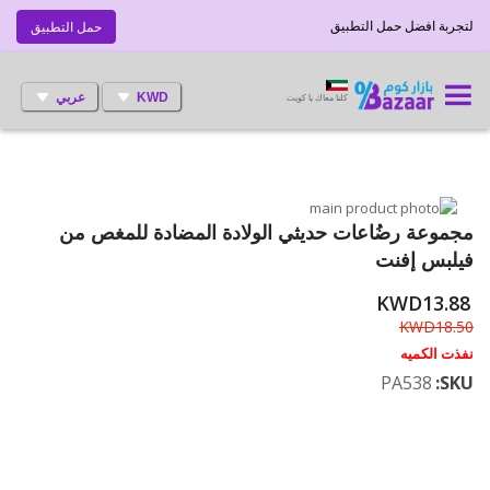
لتجربة افضل حمل التطبيق
حمل التطبيق
KWD
عربي
كلنا معاك يا كويت
انتقل
إلى
تخطي
مجموعة رضُاعات حديثي الولادة المضادة للمغص من
إلى
النهاية
فيلبس إفنت
بداية
معرض
الصور
معرض
KWD13.88
الصور
KWD18.50
نفذت الكميه
PA538
SKU