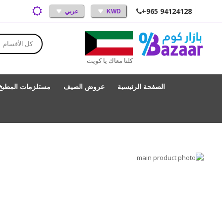
+965 94124128
KWD
عربي
كل الأقسام
كلنا معاك يا كويت
الصفحة الرئيسية
عروض الصيف
مستلزمات المطبخ
انتقل
إلى
تخطي
إلى
النهاية
بداية
معرض
الصور
معرض
الصور