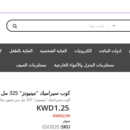
ادوات المائده
الكترونيات
العناية الشخصية
العناية بالطفل
ك
مستلزمات المنزل والأجواء الخارجية
مستلزمات الصيف
كوب سيراميك "مينيونز" 325 مل من ستور
كوب سيراميك "مينيونز" 325 مل من ستور متاحة للشراء بزيادة بالمقدار 1
KWD1.25
KWD2.90
متوفر
GSO020
SKU