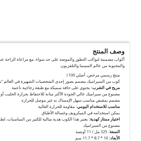
وصف المنتج
أكواب مصممة لتواكب التطور والموضة على حد سواء، مع مراعاة الراحة عند ح
والمحبوبة من عالم السينما والتلفزيون.
منتج رسمي مرخص، أصلي 100٪
كوب من السيراميك مصمم بصور إحدى الشخصيات الشهيرة في العالم “مي
مريح في الشرب:
يحتوي على حافة سميكة مع طبقة زجاجية ناعمة
مصنوع من سيراميك عالي الجودة الأكثر متانة للاحتفاظ بحرارة الحليب أو ا
مصمم بمقبض مناسب سهل الإمساك به غير موصل للحرارة
مناسب للاستخدام اليومي:
مقاومة للحرارة العالية
يمكن استخدامه في الميكرويف وغسالة الأطباق
اختيار ممتاز كهدية:
يعتبر هذا الكوب هدية مثالية للكثير من المناسبات، لطفل
مصنوع من السيراميك
السعة:
325 مل / 11 أونصة
الأبعاد:
10 * 8.7 * 11.7 سم