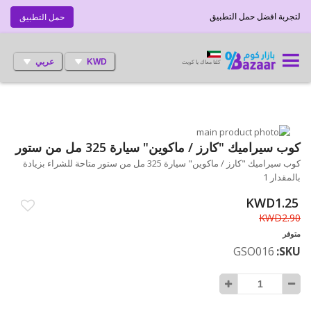
لتجربة افضل حمل التطبيق
حمل التطبيق
KWD
عربي
كلنا معاك يا كويت
انتقل
إلى
تخطي
كوب سيراميك "كارز / ماكوين" سيارة 325 مل من ستور
إلى
النهاية
كوب سيراميك "كارز / ماكوين" سيارة 325 مل من ستور متاحة للشراء بزيادة
بداية
معرض
بالمقدار 1
الصور
معرض
الصور
KWD1.25
KWD2.90
متوفر
GSO016
SKU