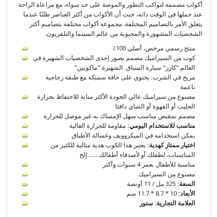
أكواب مصممة لتواكب التطور والموضة على حد سواء، مع مراعاة الراحة
عند حملها في الوقت ذاته، حيث أن الأكواب من أكثر العناصر طلبًا عندما
يتعلق الأمر بالتصاميم المختلفة. مجموعة أكواب مختلفة بتصاميم أكثر
الشخصيات المشهورة والمحبوبة من عالم السينما والتلفزيون.
منتج رسمي مرخص، أصلي 100٪
كوب من السيراميك مصمم بصور إحدى الشخصيات الشهيرة في
العالم “كارز" سيارة السباق الشهيرة "ماكويين"
مريح في الشرب: يحتوي على حافة سميكة مع طبقة زجاجية
ناعمة
مصنوع من سيراميك عالي الجودة الأكثر متانة للاحتفاظ بحرارة
الحليب أو القهوة أو الشاي دافئا
مصمم بمقبض مناسب سهل الإمساك به غير موصل للحرارة
مناسب للاستخدام اليومي:
مقاومة للحرارة العالية
يمكن استخدامه في الميكروويف وغسالة الأطباق
اختيار ممتاز كهدية:
يعتبر هذا الكوب هدية مثالية للكثير من
المناسبات، لطفلك أو لأصدقاء أطفالك .......إلخ
مناسبة للأطفال بعمر 4 سنوات وأكثر
مصنوع من السيراميك
السعة:
325 مل / 11 أونصة
الأبعاد:
10 * 8.7 * 11.7 سم
العلامة التجارية: ستور