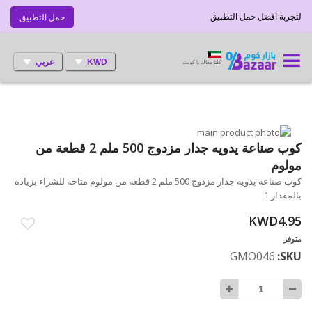
لتجربة افضل حمل التطبيق
حمل التطبيق
KWD
عربي
كلنا معاك يا كويت
انتقل
إلى
تخطي
كوب صناعة يدويه جدار مزدوج 500 ملم 2 قطعة من
إلى
النهاية
مولوم
بداية
معرض
كوب صناعة يدويه جدار مزدوج 500 ملم 2 قطعة من مولوم متاحة للشراء بزيادة
الصور
معرض
بالمقدار 1
الصور
KWD4.95
متوفر
GMO046
SKU