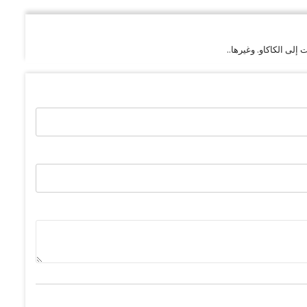
لى الكاكاو. وغيرها..