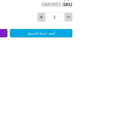
GMO055
SKU
أضف لسلة التسوق