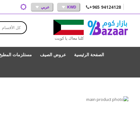
+965 94124128
KWD
عربي
كل الأقسام
كلنا معاك يا كويت
الصفحة الرئيسية
عروض الصيف
مستلزمات المطبخ
انتقل
إلى
تخطي
إلى
النهاية
بداية
معرض
الصور
معرض
الصور