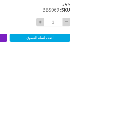
متوفر
BBS069
SKU
أضف لسلة التسوق