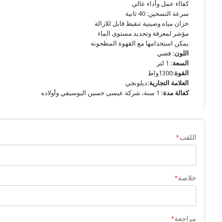
كفااء عمل وأداء عالي
سرعة التسخين: 40 ثانية
خزان مياه وصينية تنقيط قابل للازالة
مؤشر لمعرفة وتحديد مستوى الماء
يمكن استخدامها مع القهوة المطحونة
اللون:
فضي
السعة:
1 لتر
القوة:
1300واط
العلامة التجارية:
ديلونجي
كفالة مدة:
1 سنة، شركة عيسى حسين اليوسيفي وأولاده
اللقب
خلاصة
مراجعة