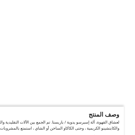
وصف المنتج
لعشاق القهوة، آلة إسبرسو يدوية / باريستا. تم الجمع بين الآلات التقليدي
والكابتشينو الكريمية ، وحتى الكاكاو الساخن أو الشاي ، استمتع بالمشروبا