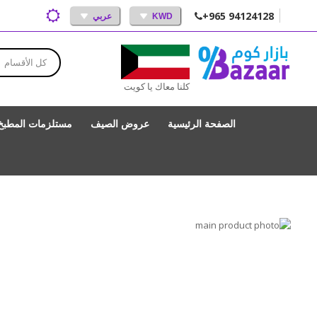
+965 94124128
KWD
عربي
كل الأقسام
كلنا معاك يا كويت
الصفحة الرئيسية
عروض الصيف
مستلزمات المطبخ
انتقل
إلى
تخطي
إلى
النهاية
بداية
معرض
الصور
معرض
الصور