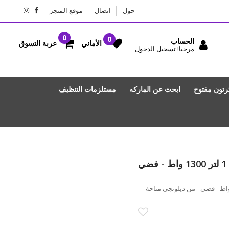
حول
اتصال
موقع المتجر
الحساب
عربة التسوق
الأماني
مرحبا! تسجيل الدخول
رتون مفتوح
ابحث عن الماركه
مستلزمات التنظيف
ماكينة تحضير القهوة والإسبريسو، 1 لتر 1300 واط - فضي
ينة تحضير القهوة والإسبريسو، 1 لتر 1300 واط - فضي - من ديلونجي متاحة