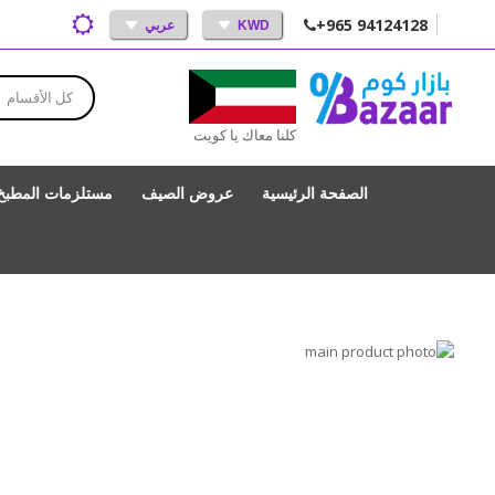
+965 94124128
KWD
عربي
كل الأقسام
كلنا معاك يا كويت
الصفحة الرئيسية
عروض الصيف
مستلزمات المطبخ
انتقل
إلى
تخطي
إلى
النهاية
بداية
معرض
الصور
معرض
الصور