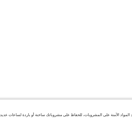
واد الآمنة على المشروبات، للحفاظ على مشروباتك ساخنة أو باردة لساعات عديدة. كما