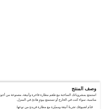
وصف المنتج
استمتع بمشروباتك الساخنة مع طقم مطارة فاخرة وأنيقة، مصنوعة من أجود الم
مناسبة، سواء كنت في الخارج أو تستمتع بيومٍ هادئ في المنزل.
قدّم لضيوفك تجربةً أنيقة ومميّزة مع مطارة فريدةٍ من نوعها.