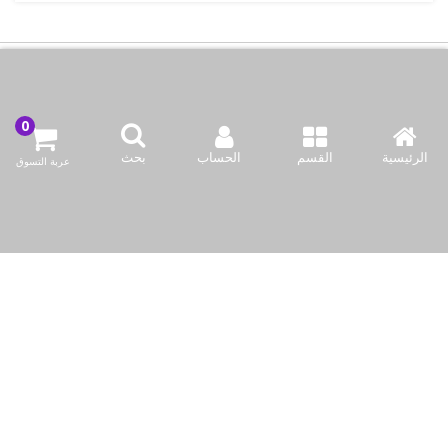
اتصل بنا
شركة بازاركوم للتجهيزات الغدائية
الرئيسية
القسم
الحساب
بحث
عربة التسوق
الكويت / الفروانية المحافظة / صناعة العارضية قطعة 2 / مبنى 93
info@bazaar.com.kw
96594124128+
سياسة المتجر
أعلى الفئات
نحن نتواصل
وسائل الإعلام الاجتماعية لدينا