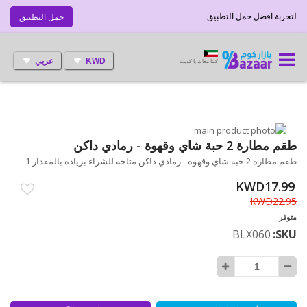
لتجربة افضل حمل التطبيق
حمل التطبيق
KWD
عربي
كلنا معاك يا كويت
انتقل
إلى
تخطي
طقم مطارة 2 حبة شاي وقهوة - رمادي داكن
إلى
النهاية
طقم مطارة 2 حبة شاي وقهوة - رمادي داكن متاحة للشراء بزيادة بالمقدار 1
بداية
معرض
الصور
معرض
KWD17.99
الصور
KWD22.95
متوفر
BLX060
SKU