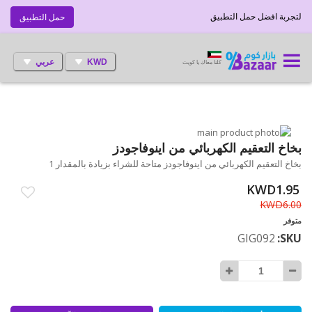
لتجربة افضل حمل التطبيق
حمل التطبيق
KWD
عربي
كلنا معاك يا كويت
انتقل
إلى
تخطي
بخاخ التعقيم الكهربائي من اينوفاجودز
إلى
النهاية
بخاخ التعقيم الكهربائي من اينوفاجودز متاحة للشراء بزيادة بالمقدار 1
بداية
معرض
الصور
معرض
KWD1.95
الصور
KWD6.00
متوفر
GIG092
SKU