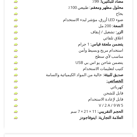
مضاد للبكتيريا:
99٪
محلول مطهر ومعقم:
طبيعي 100٪
بخاخ
ضوء LED أزرق، مؤشر لبدء الاستخدام
السعة:
200 مل
الزر:
تشغيل / إيقاف
اغلاق تلقائي
يتضمن ملعقة قياس:
1 جرام
استخدام مريح وبسيط وآمن
مناسب لأي سطح
يتضمن شاحن يو اس بي USB
كتيب لتعليمات الاستخدام
صديق للبيئة:
خالية من المواد الكيميائية والسامة
الخصائص:
كهربائي
قابل للشحن
قابل لإعادة الاستخدام
5 V / 2 A / 9 W
الحجم التقريبي:
11 × 21 × 7 سم
العلامة التجارية: اينوفاجودز