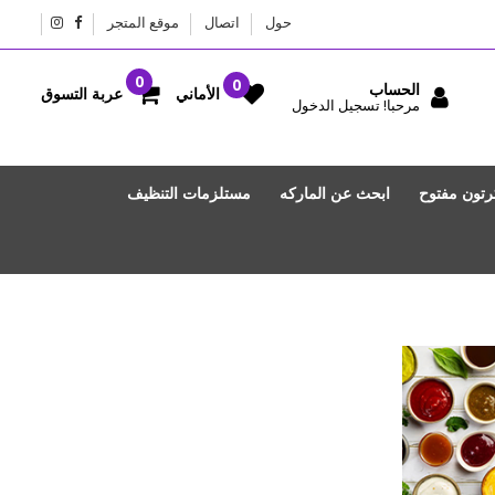
حول
اتصال
موقع المتجر
الحساب
عربة التسوق
الأماني
مرحبا! تسجيل الدخول
رتون مفتوح
ابحث عن الماركه
مستلزمات التنظيف