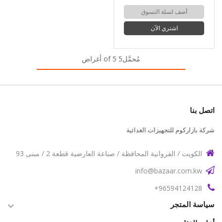
أضف لسلة التسوق
اشتري الآن
مُحمَّل5 of 5 أغراض
اتصل بنا
شركة بازاركوم للتجهيزات الغدائية
الكويت / الفروانية المحافظة / صناعة العارضية قطعة 2 / مبنى 93
info@bazaar.com.kw
96594124128+
سياسة المتجر