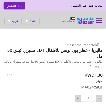
لتجربة افضل حمل التطبيق
حمل التطبيق
KWD
عربي
كلنا معاك يا كويت
انتقل
إلى
تخطي
ماليزيا - عطر بون بونس للأطفال EDT تشيري كيس 50
إلى
النهاية
مل
بداية
معرض
ماليزيا - عطر بون بونس للأطفال EDT تشيري كيس 50 مل متاحة للشراء بزيادة
الصور
معرض
بالمقدار 1
الصور
KWD1.30
متوفر
MA024
SKU