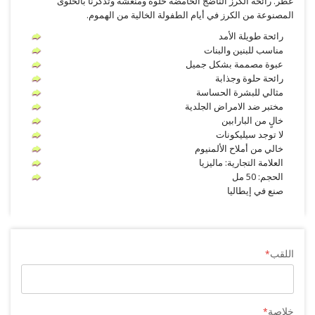
عطر. رائحة الكرز الناضج الحامضة حلوة ومنعشة وتذكرنا بالحلوى
المصنوعة من الكرز في أيام الطفولة الخالية من الهموم.
رائحة طويلة الأمد
مناسب للبنين والبنات
عبوة مصممة بشكل جميل
رائحة حلوة وجذابة
مثالي للبشرة الحساسة
مختبر ضد الامراض الجلدية
خالٍ من البارابين
لا توجد سيليكونات
خالي من أملاح الألمنيوم
العلامة التجارية: ماليزيا
الحجم: 50 مل
صنع في إيطاليا
اللقب
خلاصة