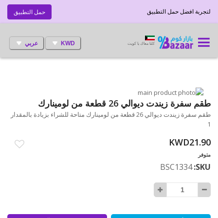
لتجربة افضل حمل التطبيق
حمل التطبيق
KWD
عربي
كلنا معاك يا كويت
انتقل
إلى
تخطي
طقم سفرة زيندت ديوالي 26 قطعة من لومينارك
إلى
النهاية
طقم سفرة زيندت ديوالي 26 قطعة من لومينارك متاحة للشراء بزيادة بالمقدار
بداية
معرض
1
الصور
معرض
الصور
KWD21.90
متوفر
BSC1334
SKU