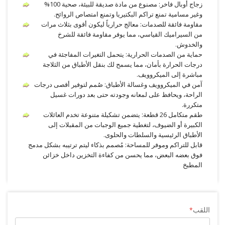
زجاج أوبال فاخر: مصنوع من مادة صديقة للبيئة، صحية 100%
وغير مسامية تمنع تراكم البكتيريا وتمنع امتصاص الروائح.
مقاومة فائقة للصدمات: معالج حرارياً ليكون أقوى بثلاث مرات
من السيراميك القياسي، مما يوفر مقاومة فائقة للشرخ
والخدوش.
حماية من الصدمات الحرارية: يتحمل التغيرات المفاجئة في
درجات الحرارة بأمان، مما يسمح لك بنقل الأطباق من الثلاجة
مباشرة إلى الميكروويف.
آمن في الميكروويف وغسالة الأطباق: صُمم لتوفير أقصى درجات
الراحة، ويحافظ على لمعانه وجودته حتى بعد دورات غسيل
متكررة.
طقم متكامل 26 قطعة: يتضمن تشكيلة متنوعة تخدم العائلات
الكبيرة أو الضيوف، لتغطية جميع الوجبات من المقبلات إلى
الأطباق الرئيسية والسلطات والحلوى.
قابل للتراكم وموفر للمساحة: مُصمم بذكاء ليتم ترتيبه بشكل مدمج
فوق بعضه البعض، مما يحسن من كفاءة التخزين داخل خزائن
المطبخ
اللقب