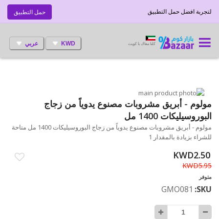
لتجربة افضل حمل التطبيق
حمل التطبيق
KWD
عربي
كلنا معاك يا كويت
انتقل
إلى
تخطي
مولوم - أبريق مشروبات مصنوع يدوياً من زجاج
إلى
النهاية
البوروسيليكات 1400 مل
بداية
معرض
مولوم - أبريق مشروبات مصنوع يدوياً من زجاج البوروسيليكات 1400 مل متاحة
الصور
معرض
للشراء بزيادة بالمقدار 1
الصور
KWD2.50
KWD5.95
متوفر
GMO081
SKU