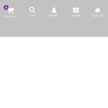
الكويت / الفروانية المحافظة / صناعة العارضية قطعة 2 / مبنى 93
الرئيسية
القسم
الحساب
بحث
عربة التسوق
info@bazaar.com.kw
96594124128+
سياسة المتجر
أعلى الفئات
نحن نتواصل
وسائل الإعلام الاجتماعية لدينا
حقوق النشر © 2019-حتى الآن Bazaar Kuwait, Inc. جميع الحقوق محفوظة.