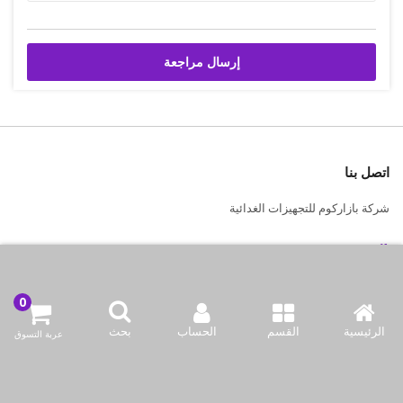
إرسال مراجعة
اتصل بنا
شركة بازاركوم للتجهيزات الغدائية
الكويت / الفروانية المحافظة / صناعة العارضية قطعة 2 / مبنى 93
info@bazaar.com.kw
96594124128+
الرئيسية
القسم
الحساب
بحث
عربة التسوق
سياسة المتجر
أعلى الفئات