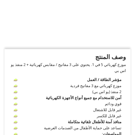
وصف المنتج
موزع كهربائي 5 في 1. يحتوي على 3 مفاتيح / مقابس كهربائية + 2 منفذ يو
اس بي
مؤشر الطاقة / العمل
موزع كهربائي مع 3 مفاتيح فردية
2 منفذ (يو اس بي)
آمن للاستخدام مع جميع أنواع الأجهزة الكهربائية
قوي ودائم
غير قابل للاشتعال
غير قابل للكسر
منافذ آمنة للأطفال تلقائية متكاملة
تساعد على حماية الأطفال من الصدمات العرضية
المواصفات: