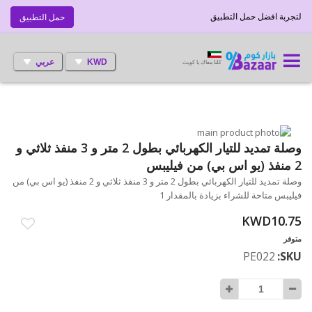
لتجربة افضل حمل التطبيق
حمل التطبيق
KWD
عربي
كلنا معاك يا كويت
انتقل
إلى
تخطي
وصلة تمديد للتيار الكهربائي بطول 2 متر و 3 منفذ ثلاثي و
إلى
النهاية
2 منفذ (يو اس بي) من فيليبس
بداية
معرض
وصلة تمديد للتيار الكهربائي بطول 2 متر و 3 منفذ ثلاثي و 2 منفذ (يو اس بي) من
الصور
معرض
فيليبس متاحة للشراء بزيادة بالمقدار 1
الصور
KWD10.75
متوفر
PE022
SKU