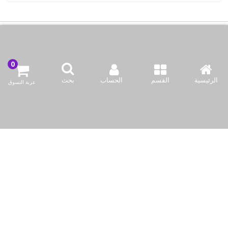
اتصل بنا
شركة بازاركوم للتجهيزات الغدائية
الرئيسية
القسم
الحساب
بحث
عربة التسوق
الكويت / الفروانية المحافظة / صناعة العارضية قطعة 2 / مبنى 93
info@bazaar.com.kw
96594124128+
سياسة المتجر
أعلى الفئات
نحن نتواصل
وسائل الإعلام الاجتماعية لدينا