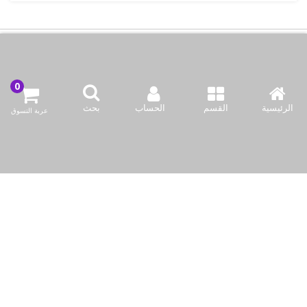
اتصل بنا
شركة بازاركوم للتجهيزات الغدائية
الرئيسية
القسم
الحساب
بحث
عربة التسوق
الكويت / الفروانية المحافظة / صناعة العارضية قطعة 2 / مبنى 93
info@bazaar.com.kw
96594124128+
سياسة المتجر
أعلى الفئات
نحن نتواصل
وسائل الإعلام الاجتماعية لدينا