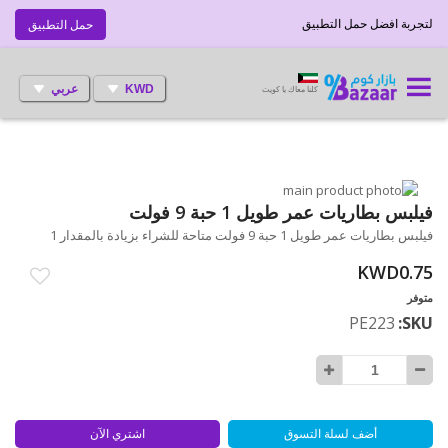
لتجربة افضل حمل التطبيق
حمل التطبيق
KWD
عربي
كلنا معاك يا كويت
انتقل
إلى
تخطي
فيلبس بطاريات عمر طويل 1 حبة 9 فولت
إلى
النهاية
فيلبس بطاريات عمر طويل 1 حبة 9 فولت متاحة للشراء بزيادة بالمقدار 1
بداية
معرض
الصور
معرض
KWD0.75
الصور
متوفر
PE223
SKU
أضف لسلة التسوق
اشتري الآن