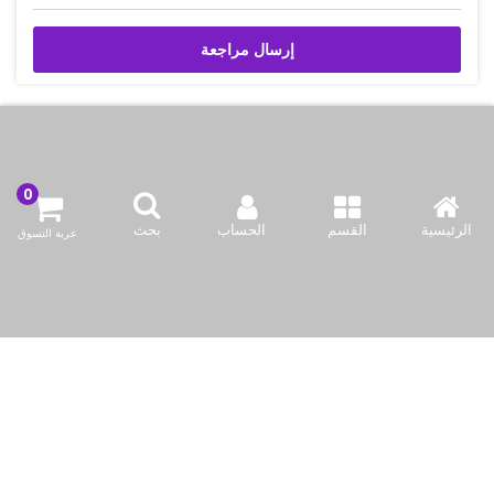
إرسال مراجعة
اتصل بنا
شركة بازاركوم للتجهيزات الغدائية
الرئيسية
القسم
الحساب
بحث
عربة التسوق
الكويت / الفروانية المحافظة / صناعة العارضية قطعة 2 / مبنى 93
info@bazaar.com.kw
96594124128+
سياسة المتجر
أعلى الفئات
نحن نتواصل