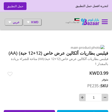
لتجربة افضل حمل التطبيق
حمل التطبيق
KWD
عربي
كلنا معاك يا كويت
انتقل
إلى
تخطي
فيلبس بطاريات ألكالين عرض خاص (12+12 حبة) (AA)
إلى
النهاية
فيلبس بطاريات ألكالين عرض خاص (12+12 حبة) (AA) متاحة للشراء بزيادة
بداية
معرض
بالمقدار 1
الصور
معرض
الصور
KWD3.99
متوفر
PE235
SKU