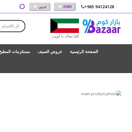
+965 94124128
KWD
عربي
كل الأقسام
كلنا معاك يا كويت
الصفحة الرئيسية
عروض الصيف
مستلزمات المطبخ
انتقل
إلى
تخطي
إلى
النهاية
بداية
معرض
الصور
معرض
الصور