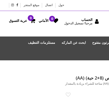
حول
اتصال
موقع المتجر
الحساب
عربة التسوق
الأماني
مرحبا! تسجيل الدخول
رتون مفتوح
ابحث عن الماركه
مستلزمات التنظيف
(AA)
فيلبس بطاريات ألكالين عرض خاص (8+2 حبة) (AA) متاحة للشراء بزيادة بالمقدار