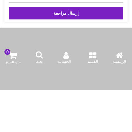
إرسال مراجعة
اتصل بنا
شركة بازاركوم للتجهيزات الغدائية
الرئيسية
القسم
الحساب
بحث
عربة التسوق
الكويت / الفروانية المحافظة / صناعة العارضية قطعة 2 / مبنى 93
info@bazaar.com.kw
96594124128+
سياسة المتجر
أعلى الفئات
نحن نتواصل