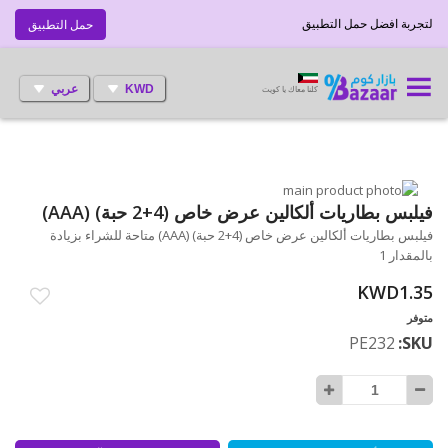
لتجربة افضل حمل التطبيق
حمل التطبيق
KWD
عربي
كلنا معاك يا كويت
انتقل
إلى
تخطي
فيلبس بطاريات ألكالين عرض خاص (4+2 حبة) (AAA)
إلى
النهاية
فيلبس بطاريات ألكالين عرض خاص (4+2 حبة) (AAA) متاحة للشراء بزيادة
بداية
معرض
بالمقدار 1
الصور
معرض
الصور
KWD1.35
متوفر
PE232
SKU