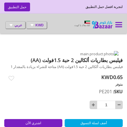
لتجربة افضل حمل التطبيق
حمل التطبيق
KWD
عربي
كلنا معاك يا كويت
انتقل
إلى
تخطي
فيلبس بطاريات ألكالين 2 حبة 1.5فولت (AA)
إلى
النهاية
فيلبس بطاريات ألكالين 2 حبة 1.5فولت (AA) متاحة للشراء بزيادة بالمقدار 1
بداية
معرض
الصور
معرض
KWD0.65
الصور
متوفر
PE201
SKU
أضف لسلة التسوق
اشتري الآن