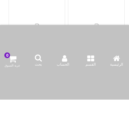
فيلبس بطاريات ألكالين 4
فيلبس بطاريات ألكالين 12
حبة 1.5فولت (AA)
حبة 1.5فولت (AA)
KWD2.50
KWD1.20
الرئيسية
القسم
الحساب
بحث
عربة التسوق
أضف لسلة التسوق
أضف لسلة التسوق
اشتري الآن
اشتري الآن