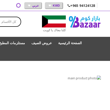
+965 94124128
KWD
عربي
كل الأقسام
كلنا معاك يا كويت
الصفحة الرئيسية
عروض الصيف
مستلزمات المطبخ
انتقل
إلى
تخطي
إلى
النهاية
بداية
معرض
الصور
معرض
الصور