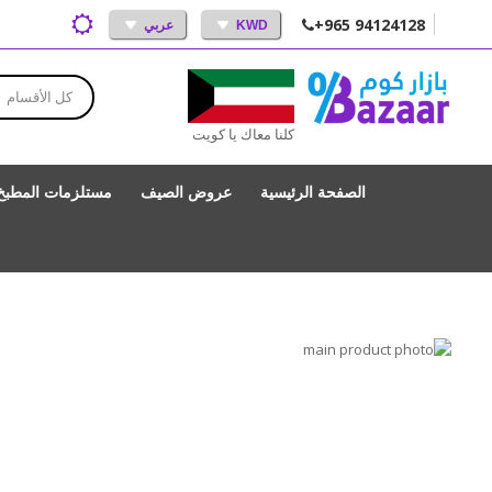
+965 94124128
KWD
عربي
كل الأقسام
كلنا معاك يا كويت
الصفحة الرئيسية
عروض الصيف
مستلزمات المطبخ
انتقل
إلى
تخطي
إلى
النهاية
بداية
معرض
الصور
معرض
الصور