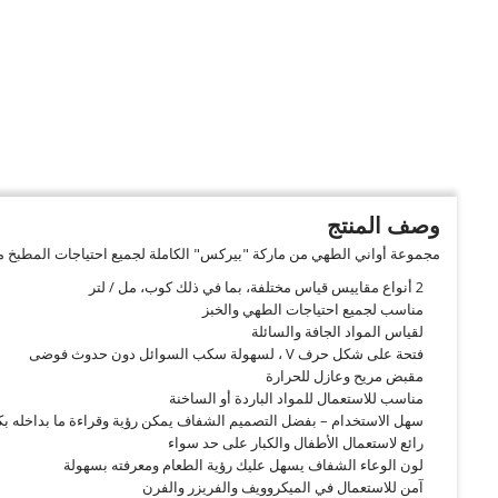
وصف المنتج
مجموعة أواني الطهي من ماركة "بيركس" الكاملة لجميع احتياجات المطبخ من
2 أنواع مقاييس قياس مختلفة، بما في ذلك كوب، مل / لتر
مناسب لجميع احتياجات الطهي والخبز
لقياس المواد الجافة والسائلة
فتحة على شكل حرف V ، لسهولة سكب السوائل دون حدوث فوضى
مقبض مريح وعازل للحرارة
مناسب للاستعمال للمواد الباردة أو الساخنة
سهل الاستخدام – بفضل التصميم الشفاف يمكن رؤية وقراءة ما بداخله ب
رائع لاستعمال الأطفال والكبار على حد سواء
لون الوعاء الشفاف يسهل عليك رؤية الطعام ومعرفته بسهولة
آمن للاستعمال في الميكروويف والفريزر والفرن