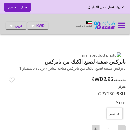
لتجربة افضل حمل التطبيق
حمل التطبيق
KWD
عربي
كلنا معاك يا كويت
انتقل
إلى
تخطي
بايركس صينية لصنع الكيك من بايركس
إلى
النهاية
بايركس صينية لصنع الكيك من بايركس متاحة للشراء بزيادة بالمقدار 1
بداية
معرض
الصور
معرض
KWD2.95
منخفضة
الصور
متوفر
GPY230
SKU
Size
20 سم