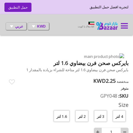
لتجربة افضل حمل التطبيق
حمل التطبيق
KWD
عربي
كلنا معاك يا كويت
انتقل
إلى
تخطي
بايركس صحن فرن بيضاوي 1.6 لتر
إلى
النهاية
بايركس صحن فرن بيضاوي 1.6 لتر متاحة للشراء بزيادة بالمقدار 1
بداية
معرض
الصور
معرض
KWD2.25
منخفضة
الصور
متوفر
GPY048
SKU
Size
4 لتر
3 لتر
2 لتر
1.6 لتر