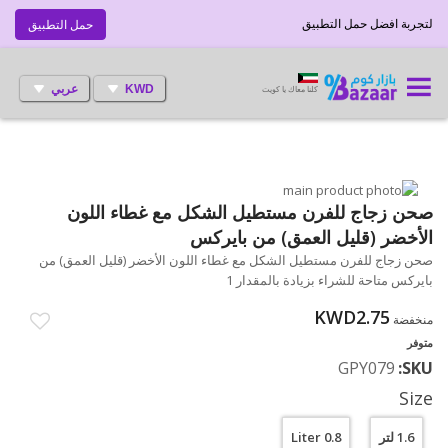
لتجربة افضل حمل التطبيق
حمل التطبيق
KWD
عربي
كلنا معاك يا كويت
انتقل
إلى
تخطي
صحن زجاج للفرن مستطيل الشكل مع غطاء اللون
إلى
النهاية
الأخضر (قليل العمق) من بايركس
بداية
معرض
صحن زجاج للفرن مستطيل الشكل مع غطاء اللون الأخضر (قليل العمق) من
الصور
معرض
بايركس متاحة للشراء بزيادة بالمقدار 1
الصور
KWD2.75
منخفضة
متوفر
GPY079
SKU
Size
1.6 لتر
0.8 Liter