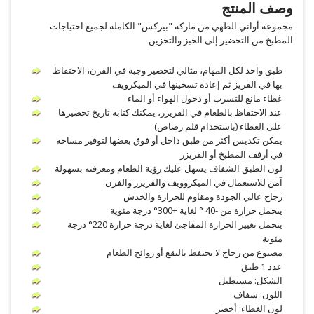
وصف المنتج
مجموعة أواني الطهي من ماركة "بيركس" الكاملة لجميع احتياجات
المطبخ من التخضير إلى الخبز والتخزين
طبق واحد لكل المهام، مثالي لتحضير وجبة في الفرن، الاحتفاظ
بها في الفريز ثم إعادة تسخينها في الميكرويف
غطاء مانع للتسرب أو دخول الهواء أو الماء
عند الاحتفاظ بالطعام في الفريزر، يمكنك كتابة تاريخ تحضيرها
على الغطاء (باستخدام قلم رصاص)
يمكن تكديس أكثر من طبق داخل أو فوق بعضها لتوفير مساحة
في أرفف المطبخ أو الفريزر
لون الطبق الشفاف يسهل عليك رؤية الطعام ومعرفته بسهولة
آمن للاستعمال في الميكروويف والفريزر والفرن
زجاج عالي الجودة ومقاوم للحرارة والخدش
يتحمل حرارة من -40 ° لغاية +300° درجة مئوية
يتحمل تغيير الحرارة المفاجئ لغاية درجة حرارة 220° درجة
مئوية
مصنوع من زجاج لا يحتفظ بالبقع أو روائح الطعام
عدد 1 طبق
الشكل: مستطيل
اللون: شفاف
لون الغطاء: أخضر