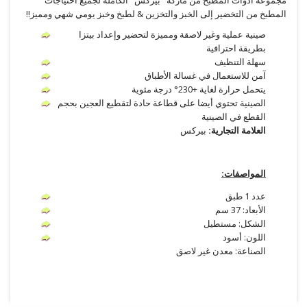
المطبخ من التخضير إلى الخبز والتخزين & لطبخ وخبز يومي شهي ومميز!!
صينية عملية وغير لاصقة ومميزة لتحضير وإعداد بيتزا
بطريقة احترافية
سهلة التنظيف
آمن للاستعمال في غسالة الأطباق
يتحمل حرارة لغاية +230° درجة مئوية
الصينية تحتوي أيضا على قطاعة حادة لتقطيع العجين بحجم
القطع في الصينية
العلامة التجارية:
بيركس
المواصفات:
عدد 1 طبق
الأبعاد: 37 سم
الشكل: مستطيل
اللون: أسود
الصناعة: معدن غير لاصق