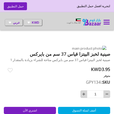
لتجربة افضل حمل التطبيق
حمل التطبيق
KWD
عربي
كلنا معاك يا كويت
انتقل
إلى
تخطي
صينية لخبز البيتزا قياس 37 سم من بايركس
إلى
النهاية
صينية لخبز البيتزا قياس 37 سم من بايركس متاحة للشراء بزيادة بالمقدار 1
بداية
معرض
الصور
معرض
KWD3.95
الصور
متوفر
GPY134
SKU
أضف لسلة التسوق
اشتري الآن