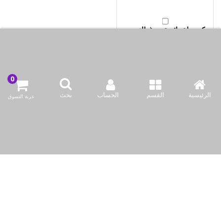
كسرولة دائرية مع غطاء
(1.6 + 0.5 لتر) من بيركس
KWD3.50
أضف لسلة التسوق
الرئيسية
القسم
الحساب
بحث
عربة التسوق
اشتري الآن