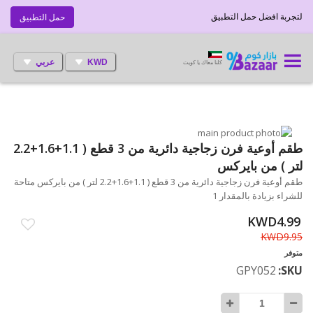
لتجربة افضل حمل التطبيق
حمل التطبيق
KWD
عربي
كلنا معاك يا كويت
انتقل
إلى
تخطي
طقم أوعية فرن زجاجية دائرية من 3 قطع ( 1.1+1.6+2.2
إلى
النهاية
لتر ) من بايركس
بداية
معرض
طقم أوعية فرن زجاجية دائرية من 3 قطع ( 1.1+1.6+2.2 لتر ) من بايركس متاحة
الصور
معرض
للشراء بزيادة بالمقدار 1
الصور
KWD4.99
KWD9.95
متوفر
GPY052
SKU