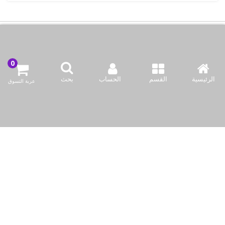
اتصل بنا
شركة بازاركوم للتجهيزات الغدائية
الرئيسية
القسم
الحساب
بحث
عربة التسوق
الكويت / الفروانية المحافظة / صناعة العارضية قطعة 2 / مبنى 93
info@bazaar.com.kw
96594124128+
سياسة المتجر
أعلى الفئات
نحن نتواصل
وسائل الإعلام الاجتماعية لدينا