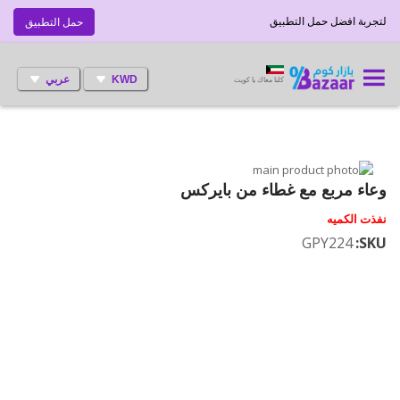
لتجربة افضل حمل التطبيق
حمل التطبيق
KWD
عربي
كلنا معاك يا كويت
انتقل
إلى
تخطي
وعاء مربع مع غطاء من بايركس
إلى
النهاية
نفذت الكميه
بداية
معرض
الصور
معرض
GPY224
SKU
الصور