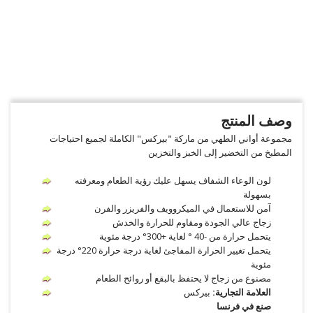
وصف المنتج
مجموعة أواني الطهي من ماركة "بيركس" الكاملة لجميع احتياجات
المطبخ من التخضير إلى الخبز والتخزين
لون الوعاء الشفاف يسهل عليك رؤية الطعام ومعرفته
بسهولة
آمن للاستعمال في الميكروويف والفريزر والفرن
زجاج عالي الجودة ومقاوم للحرارة والخدش
يتحمل حرارة من -40 ° لغاية +300° درجة مئوية
يتحمل تغيير الحرارة المفاجئ لغاية درجة حرارة 220° درجة
مئوية
مصنوع من زجاج لا يحتفظ بالبقع أو روائح الطعام
العلامة التجارية:
بيركس
صنع في فرنسا