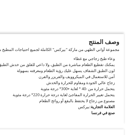
وصف المنتج
مجموعة أواني الطهي من ماركة "بيركس" الكاملة لجميع احتياجات المطبخ من
وعاء طبخ زجاجي مع غطاء
يمكنك تقطيع الطعام مباشرة من الطبق، ولا داعي للقلق من خدش الطبق
لون الطبق الشفاف يسهل عليك رؤية الطعام ومعرفته بسهولة
آمن للاستعمال في الميكروويف والفريزر والفرن
زجاج عالي الجودة ومقاوم للحرارة والخدش
يتحمل حرارة من -40 ° لغاية +300° درجة مئوية
يتحمل تغيير الحرارة المفاجئ لغاية درجة حرارة 220° درجة مئوية
مصنوع من زجاج لا يحتفظ بالبقع أو روائح الطعام
العلامة التجارية:
بيركس
صنع في فرنسا