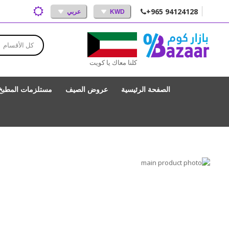
+965 94124128
KWD
عربي
كل الأقسام
كلنا معاك يا كويت
الصفحة الرئيسية
عروض الصيف
مستلزمات المطبخ
انتقل
إلى
تخطي
إلى
النهاية
بداية
معرض
الصور
معرض
الصور