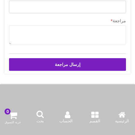
مراجعة
إرسال مراجعة
اتصل بنا
شركة بازاركوم للتجهيزات الغدائية
الرئيسية
القسم
الحساب
بحث
عربة التسوق
الكويت / الفروانية المحافظة / صناعة العارضية قطعة 2 / مبنى 93