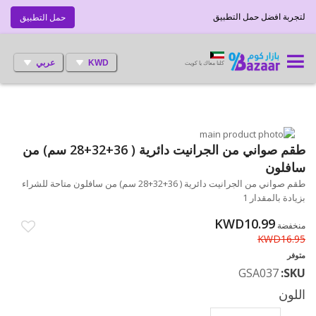
لتجربة افضل حمل التطبيق
حمل التطبيق
KWD
عربي
كلنا معاك يا كويت
انتقل
إلى
تخطي
طقم صواني من الجرانيت دائرية ( 36+32+28 سم) من
إلى
النهاية
سافلون
بداية
معرض
طقم صواني من الجرانيت دائرية ( 36+32+28 سم) من سافلون متاحة للشراء
الصور
معرض
بزيادة بالمقدار 1
الصور
KWD10.99
منخفضة
KWD16.95
متوفر
GSA037
SKU
اللون